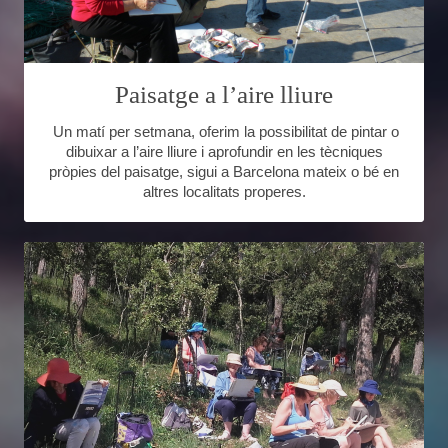
Paisatge a l’aire lliure
Un matí per setmana, oferim la possibilitat de pintar o
dibuixar a l’aire lliure i aprofundir en les tècniques
pròpies del paisatge, sigui a Barcelona mateix o bé en
altres localitats properes.