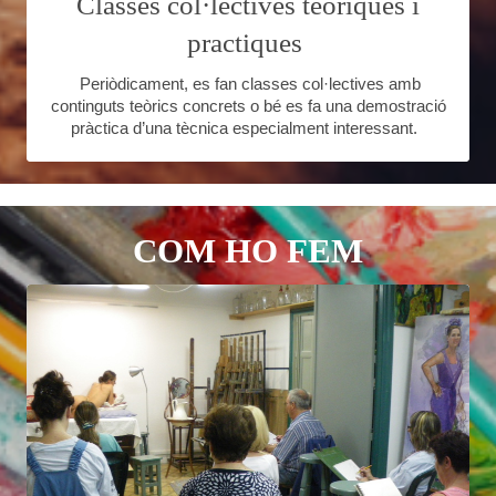
Classes col·lectives teòriques i
practiques
Periòdicament, es fan classes col·lectives amb
continguts teòrics concrets o bé es fa una demostració
pràctica d’una tècnica especialment interessant.
COM HO FEM